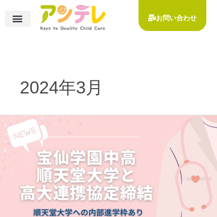
内
容
お問い合わせ
を
コース一覧
◆小学校受験対策コース
◆お茶の水女子大学附属小学校 受験対策コース
◆宝仙学園小学校受験対策コース
◆その他 お子様向けコース
ー保護者様向けコース
ー知能検査・発達検査
ご入会について
ーご入会の流れ
ー受講料一覧
イベント・講座のご案内
受講者様の声
アンテレについて
指導実績
アクセス
ス
キ
ッ
プ
2024年3月
宝
仙
学
園
中
高
と
順
天
堂