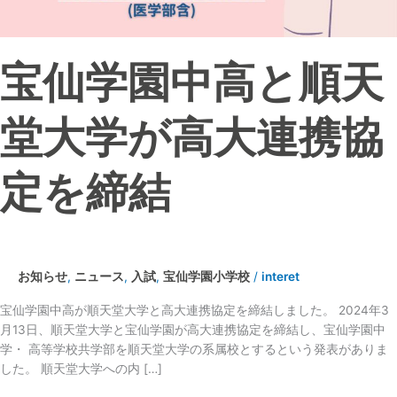
大
学
が
宝仙学園中高と順天
高
大
連
堂大学が高大連携協
携
協
定
定を締結
を
締
結
お知らせ
,
ニュース
,
入試
,
宝仙学園小学校
/
interet
宝仙学園中高が順天堂大学と高大連携協定を締結しました。 2024年3
月13日、順天堂大学と宝仙学園が高大連携協定を締結し、宝仙学園中
学・ 高等学校共学部を順天堂大学の系属校とするという発表がありま
した。 順天堂大学への内 […]