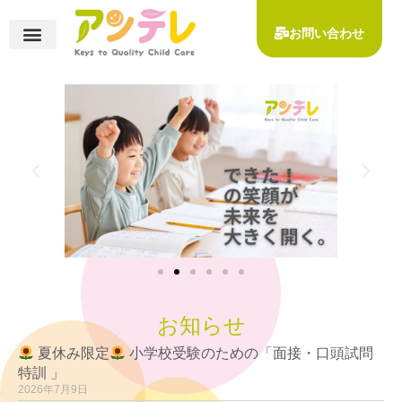
内
容
お問い合わせ
を
コース一覧
◆小学校受験対策コース
◆お茶の水女子大学附属小学校 受験対策コース
◆宝仙学園小学校受験対策コース
◆その他 お子様向けコース
ー保護者様向けコース
ー知能検査・発達検査
ご入会について
ーご入会の流れ
ー受講料一覧
イベント・講座のご案内
受講者様の声
アンテレについて
指導実績
アクセス
ス
キ
ッ
プ
お知らせ
夏休み限定
小学校受験のための「面接・口頭試問
特訓 」
2026年7月9日