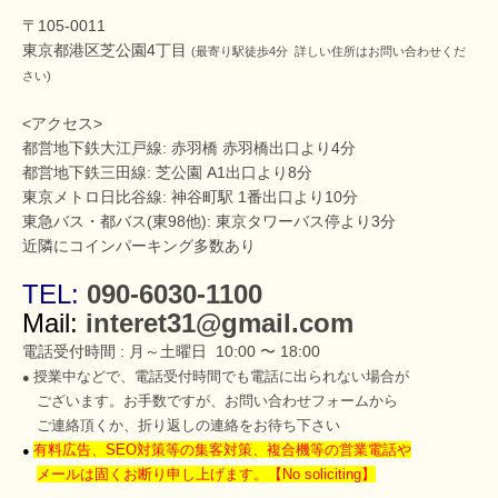
〒105-0011
東京都港区芝公園4丁目
(最寄り駅徒歩4分 詳しい住所はお問い合わせくだ
さい)
<アクセス>
都営地下鉄大江戸線: 赤羽橋 赤羽橋出口より4分
都営地下鉄三田線: 芝公園 A1出口より8分
東京メトロ日比谷線: 神谷町駅 1番出口より10分
東急バス・都バス(東98他): 東京タワーバス停より3分
近隣にコインパーキング多数あり
TEL:
090-6030-1100
Mail:
interet31@gmail.com
電話受付時間 : 月～土曜日 10:00 〜 18:00
授業中などで、電話受付時間でも電話に出られない場合が
●
ございます。お手数ですが、お問い合わせフォームから
ご連絡頂くか、折り返しの連絡をお待ち下さい
有料広告、SEO対策等の集客対策、複合機等の営業電話や
●
メールは固く
お断り申し上げます。【No soliciting】