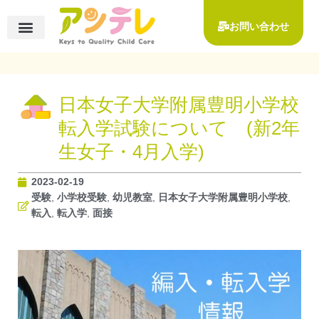
内
容
お問い合わせ
を
コース一覧
◆小学校受験対策コース
◆お茶の水女子大学附属小学校 受験対策コース
◆宝仙学園小学校受験対策コース
◆その他 お子様向けコース
ー保護者様向けコース
ー知能検査・発達検査
ご入会について
ーご入会の流れ
ー受講料一覧
イベント・講座のご案内
受講者様の声
アンテレについて
指導実績
アクセス
ス
キ
ッ
日本女子大学附属豊明小学校
プ
転入学試験について (新2年
生女子・4月入学)
2023-02-19
受験
,
小学校受験
,
幼児教室
,
日本女子大学附属豊明小学校
,
転入
,
転入学
,
面接