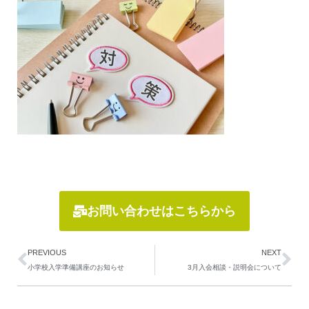
お問い合わせはこちらから
Prev
Ne
PREVIOUS
NEXT
小学校入学準備講座のお知らせ
3月入会相談・説明会について