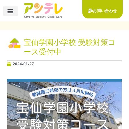
内
容
お問い合わせ
を
コース一覧
◆小学校受験対策コース
◆お茶の水女子大学附属小学校 受験対策コース
◆宝仙学園小学校受験対策コース
◆その他 お子様向けコース
ー保護者様向けコース
ー知能検査・発達検査
ご入会について
ーご入会の流れ
ー受講料一覧
イベント・講座のご案内
受講者様の声
アンテレについて
指導実績
アクセス
ス
キ
ッ
宝仙学園小学校 受験対策コ
プ
ース受付中
2024-01-27