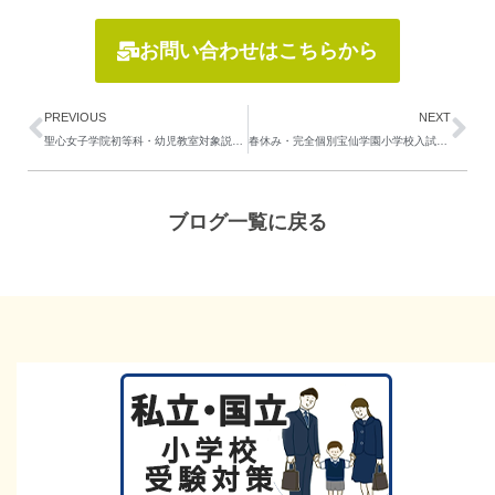
お問い合わせはこちらから
Prev
Ne
PREVIOUS
NEXT
聖心女子学院初等科・幼児教室対象説明会レポート
春休み・完全個別宝仙学園小学校入試対策講座のお知らせ
ブログ一覧に戻る