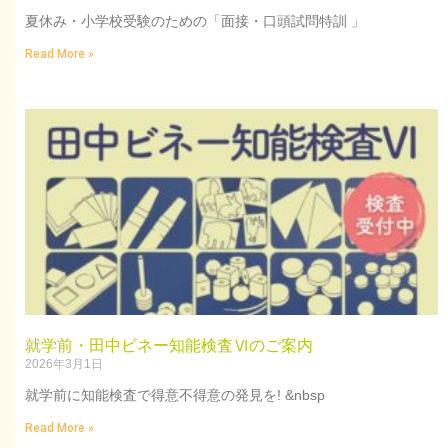
夏休み・小学校受験のための「面接・口頭試問特訓 」
Read More »
就学前・田中ビネー知能検査Ⅵのご案内
2026年3月1日
就学前に知能検査で得意不得意の発見を! &nbsp
Read More »